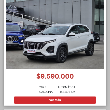
$9.590.000
2025
AUTOMÁTICA
GASOLINA
143.496 KM
Ver Más