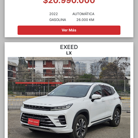
$20.990.000
2022
AUTOMÁTICA
GASOLINA
26.000 KM
Ver Más
EXEED
LX