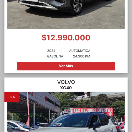
$12.990.000
2024
AUTOMÁTICA
GASOLINA
24.300 KM
Ver Más
VOLVO
XC40
-5%