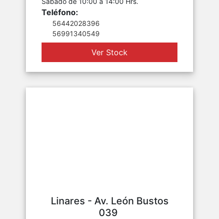
Sábado de 10:00 a 14:00 Hrs.
Teléfono:
56442028396
56991340549
Ver Stock
Linares - Av. León Bustos
039