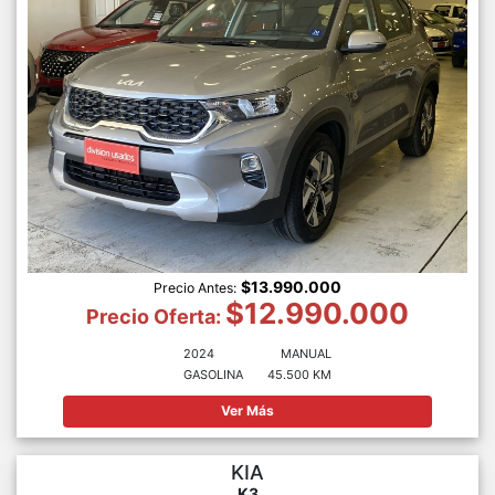
$13.990.000
Precio Antes:
$12.990.000
Precio Oferta:
2024
MANUAL
GASOLINA
45.500 KM
Ver Más
KIA
K3