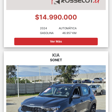
$14.990.000
2024
AUTOMÁTICA
GASOLINA
46.957 KM
Ver Más
KIA
SONET