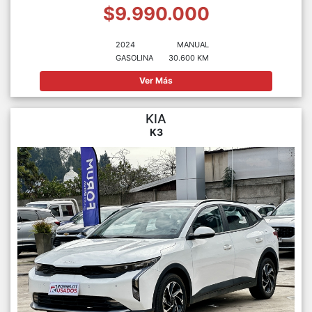
$9.990.000
2024
MANUAL
GASOLINA
30.600 KM
Ver Más
KIA
K3