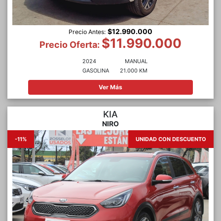
$12.990.000
Precio Antes:
$11.990.000
Precio Oferta:
2024
MANUAL
GASOLINA
21.000 KM
Ver Más
KIA
NIRO
-11%
UNIDAD CON DESCUENTO