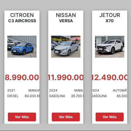
NISSAN
JETOUR
SUZUKI
VERSA
X70
DZIRE
0
$11.990.000
$12.490.000
$7.490.00
2024
MANUAL
2024
AUTOMÁTICA
2021
MANUA
GASOLINA
39.700 KM
GASOLINA
85.000 KM
GASOLINA
61.480 K
Ver Más
Ver Más
Ver Más