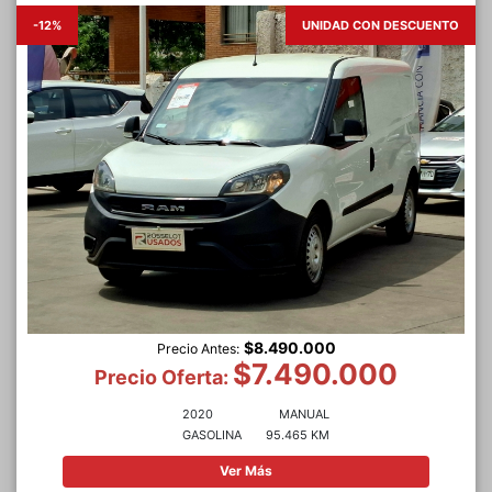
-12%
UNIDAD CON DESCUENTO
$8.490.000
Precio Antes:
$7.490.000
Precio Oferta:
2020
MANUAL
GASOLINA
95.465 KM
Ver Más