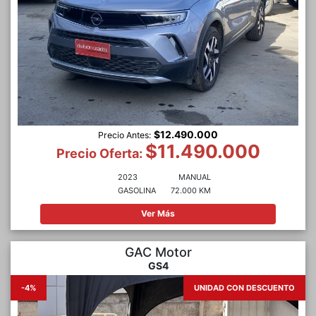
$12.490.000
Precio Antes:
$11.490.000
Precio Oferta:
2023
MANUAL
GASOLINA
72.000 KM
Ver Más
GAC Motor
GS4
-4%
UNIDAD CON DESCUENTO