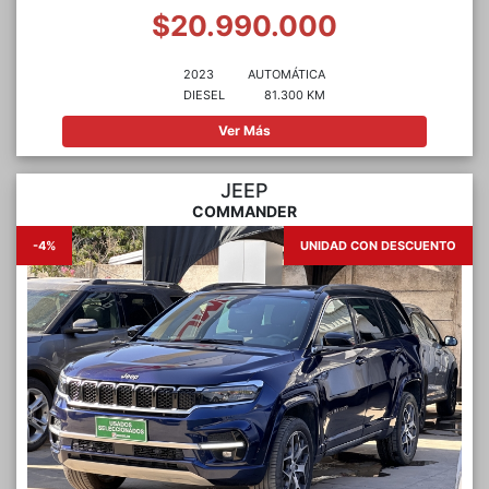
$20.990.000
2023
AUTOMÁTICA
DIESEL
81.300 KM
Ver Más
JEEP
COMMANDER
-4%
UNIDAD CON DESCUENTO