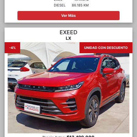
DIESEL
86.185 KM
Ver Más
EXEED
LX
-4%
UNIDAD CON DESCUENTO