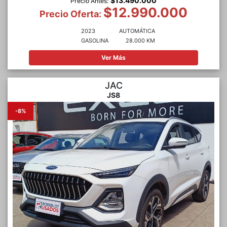
$13.490.000
Precio Antes:
$12.990.000
Precio Oferta:
2023
AUTOMÁTICA
GASOLINA
28.000 KM
Ver Más
JAC
JS8
-8%