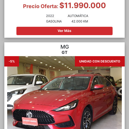
$11.990.000
Precio Oferta:
2022
AUTOMÁTICA
GASOLINA
42.000 KM
Ver Más
MG
GT
-5%
UNIDAD CON DESCUENTO