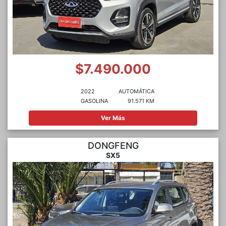
$7.490.000
2022
AUTOMÁTICA
GASOLINA
91.571 KM
Ver Más
DONGFENG
SX5