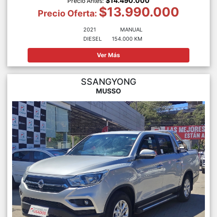
$14.490.000
Precio Antes:
$13.990.000
Precio Oferta:
2021
MANUAL
DIESEL
154.000 KM
Ver Más
SSANGYONG
MUSSO