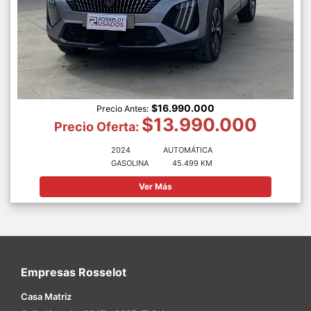
$16.990.000
Precio Antes:
$13.990.000
Precio Oferta:
2024
AUTOMÁTICA
GASOLINA
45.499 KM
Ver Más
Empresas Rosselot
Casa Matriz