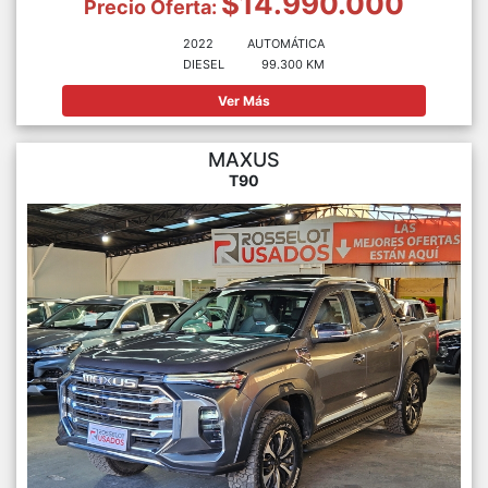
$14.990.000
Precio Oferta:
2022
AUTOMÁTICA
DIESEL
99.300 KM
Ver Más
MAXUS
T90