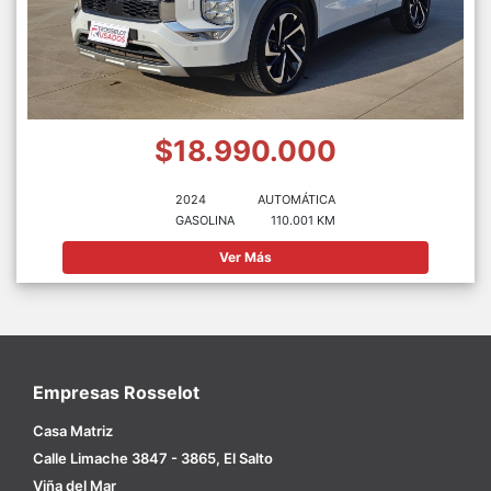
$18.990.000
2024
AUTOMÁTICA
GASOLINA
110.001 KM
Ver Más
Empresas Rosselot
Casa Matriz
Calle Limache 3847 - 3865, El Salto
Viña del Mar