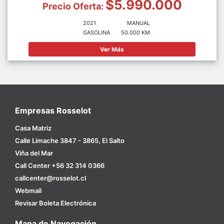
$5.990.000
Precio Oferta:
2021
MANUAL
GASOLINA
50.000 KM
Ver Más
Empresas Rosselot
Casa Matriz
Calle Limache 3847 - 3865, El Salto
Viña del Mar
Call Center +56 32 314 0366
callcenter@rosselot.cl
Webmail
Revisar Boleta Electrónica
Mapa de Navegación