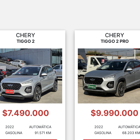
CHERY
CHERY
TIGGO 2
TIGGO 2 PRO
$7.490.000
$9.990.000
2022
AUTOMÁTICA
2022
AUTOMÁTIC
GASOLINA
91.571 KM
GASOLINA
68.203 K