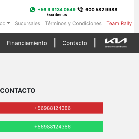
+56 9 9134 0549
600 582 9988
Escríbenos
ico
Sucursales
Términos y Condiciones
Team Rally
Financiamiento
Contacto
CONTACTO
+56988124386
+56988124386