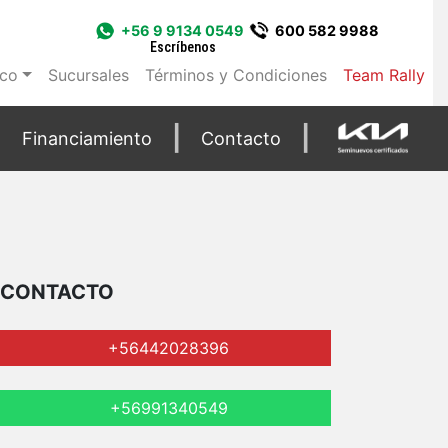
+56 9 9134 0549
600 582 9988
Escríbenos
ico
Sucursales
Términos y Condiciones
Team Rally
Financiamiento
Contacto
CONTACTO
+56442028396
+56991340549