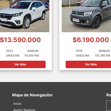
$13.590.000
$6.190.000
2023
MANUAL
2019
MANUAL
GASOLINA
54.000 KM
GASOLINA
135.390 KM
Ver Más
Ver Más
Mapa de Navegación
Re
Inicio
Autos Nuevos