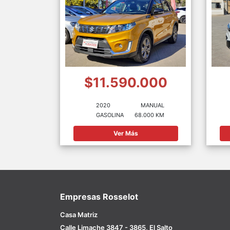
$11.590.000
2020
MANUAL
GASOLINA
68.000 KM
Ver Más
Empresas Rosselot
Casa Matriz
Calle Limache 3847 - 3865, El Salto