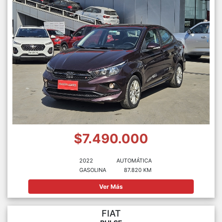
$7.490.000
2022
AUTOMÁTICA
GASOLINA
87.820 KM
Ver Más
FIAT