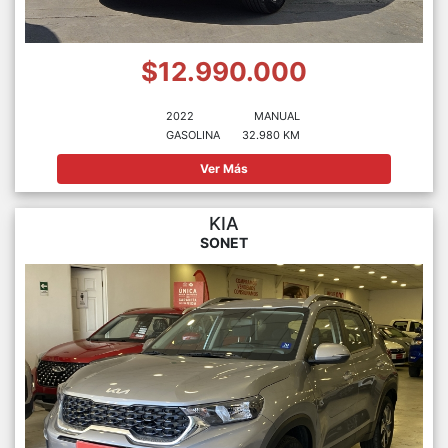
$12.990.000
2022
MANUAL
GASOLINA
32.980 KM
Ver Más
KIA
SONET