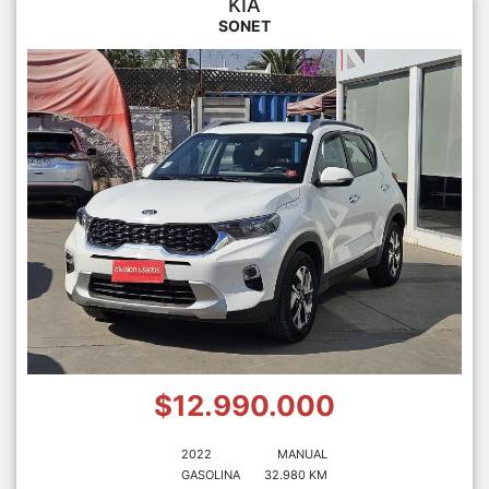
KIA
SONET
$12.990.000
2022
MANUAL
GASOLINA
32.980 KM