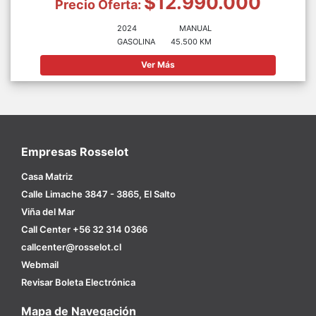
$12.990.000
Precio Oferta:
2024
MANUAL
GASOLINA
45.500 KM
Ver Más
Empresas Rosselot
Casa Matriz
Calle Limache 3847 - 3865, El Salto
Viña del Mar
Call Center +56 32 314 0366
callcenter@rosselot.cl
Webmail
Revisar Boleta Electrónica
Mapa de Navegación