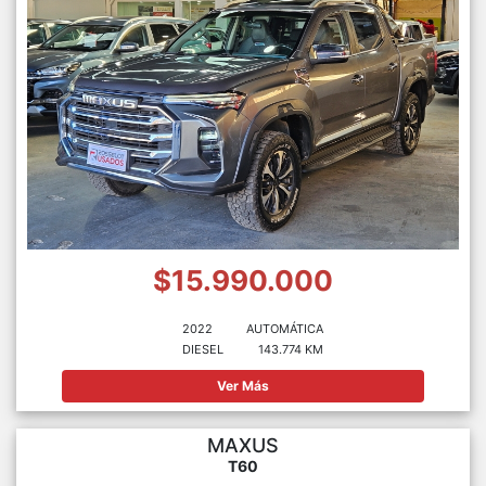
$15.990.000
2022
AUTOMÁTICA
DIESEL
143.774 KM
Ver Más
MAXUS
T60