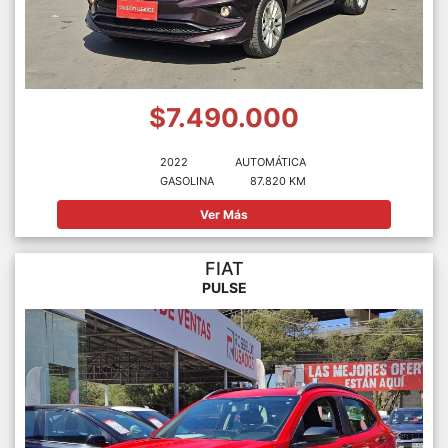
$7.490.000
2022
AUTOMÁTICA
GASOLINA
87.820 KM
Ver Más
FIAT
PULSE