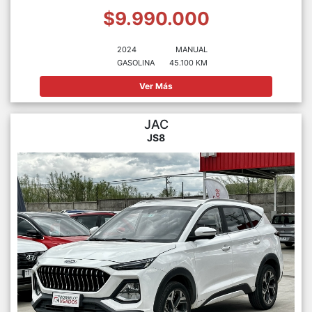
$9.990.000
2024
MANUAL
GASOLINA
45.100 KM
Ver Más
JAC
JS8