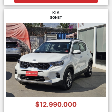
KIA
SONET
$12.990.000