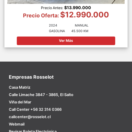
$13.990.000
Precio Antes:
$12.990.000
Precio Oferta:
2024
MANUAL
GASOLINA
45.500 KM
Ver Más
Empresas Rosselot
Casa Matriz
Calle Limache 3847 - 3865, El Salto
Viña del Mar
Call Center +56 32 314 0366
callcenter@rosselot.cl
Webmail
Revisar Boleta Electrónica