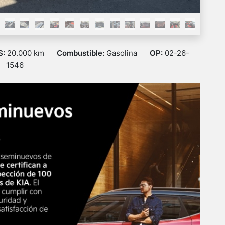
S:
20.000 km
Combustible:
Gasolina
OP:
02-26-
1546