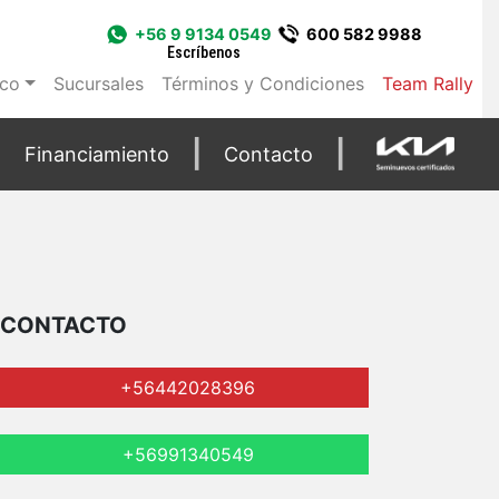
+56 9 9134 0549
600 582 9988
Escríbenos
ico
Sucursales
Términos y Condiciones
Team Rally
Financiamiento
Contacto
CONTACTO
+56442028396
+56991340549