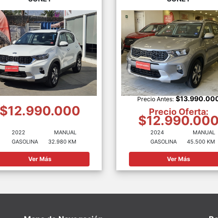
$13.990.00
Precio Antes:
$12.990.000
Precio Oferta:
$12.990.00
2022
MANUAL
2024
MANUAL
GASOLINA
32.980 KM
GASOLINA
45.500 KM
Ver Más
Ver Más