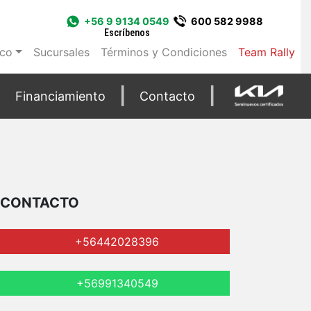
+56 9 9134 0549
600 582 9988
Escríbenos
ico
Sucursales
Términos y Condiciones
Team Rally
Financiamiento
Contacto
CONTACTO
+56442028396
+56991340549