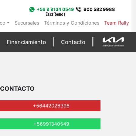
+56 9 9134 0549
600 582 9988
Escríbenos
ico
Sucursales
Términos y Condiciones
Team Rally
Financiamiento
Contacto
CONTACTO
+56442028396
+56991340549