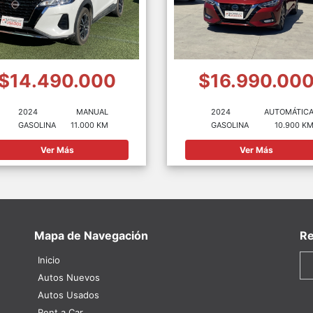
$14.490.000
$16.990.00
2024
MANUAL
2024
AUTOMÁTIC
GASOLINA
11.000 KM
GASOLINA
10.900 K
Ver Más
Ver Más
Mapa de Navegación
Re
Inicio
Autos Nuevos
Autos Usados
Rent a Car