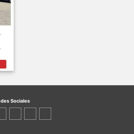
0
A
M
des Sociales