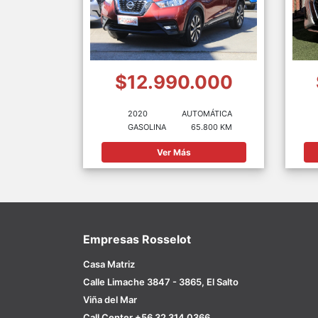
$12.990.000
2020
AUTOMÁTICA
GASOLINA
65.800 KM
Ver Más
Empresas Rosselot
Casa Matriz
Calle Limache 3847 - 3865, El Salto
Viña del Mar
Call Center +56 32 314 0366