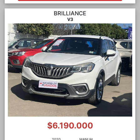
BRILLIANCE
V3
$6.190.000
2020
MANUAL