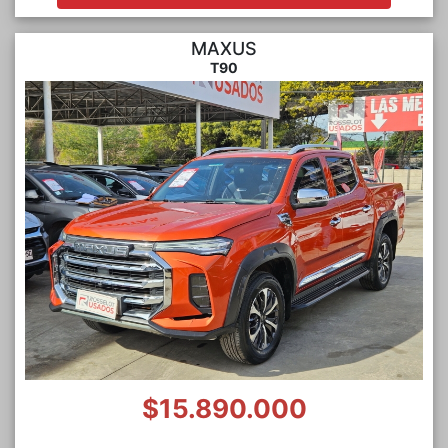
MAXUS
T90
$15.890.000