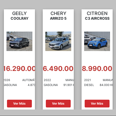
CHERY
CITROEN
JETOUR
ARRIZO 5
C3 AIRCROSS
X70
0
$6.490.000
$8.990.000
$12.490.00
CA
2022
MANUAL
2021
MANUAL
2024
AUTOMÁTI
KM
GASOLINA
91.901 KM
DIESEL
84.000 KM
GASOLINA
85.000 
Ver Más
Ver Más
Ver Más