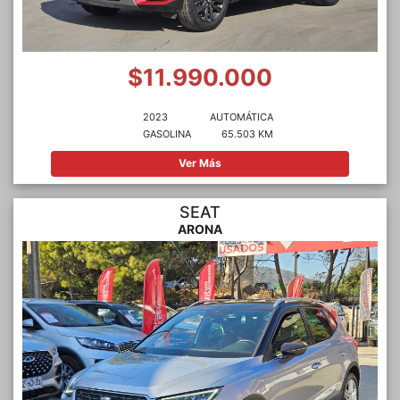
$11.990.000
2023
AUTOMÁTICA
GASOLINA
65.503 KM
Ver Más
SEAT
ARONA