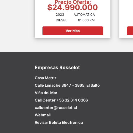
Precio Oferta:
$24.990.000
2023
AUTOMÁTICA
DIESEL
81.000 KM
Ver Más
Empresas Rosselot
Casa Matriz
Calle Limache 3847 - 3865, El Salto
Viña del Mar
Call Center +56 32 314 0366
callcenter@rosselot.cl
Webmail
Revisar Boleta Electrónica