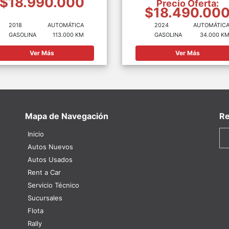
$18.990.000
Precio Oferta:
$18.490.00
2018
AUTOMÁTICA
2024
AUTOMÁTIC
GASOLINA
113.000 KM
GASOLINA
34.000 K
Ver Más
Ver Más
Mapa de Navegación
Re
Inicio
Autos Nuevos
Autos Usados
Rent a Car
Servicio Técnico
Sucursales
Flota
Rally