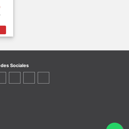
0
A
M
des Sociales