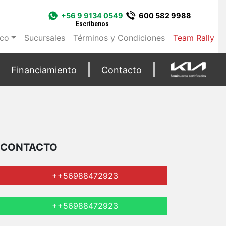
+56 9 9134 0549
600 582 9988
Escríbenos
ico
Sucursales
Términos y Condiciones
Team Rally
Financiamiento
Contacto
CONTACTO
++56988472923
++56988472923