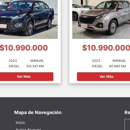
$10.990.000
$10.990.00
2023
MANUAL
2023
MANUAL
DIESEL
105.541 KM
DIESEL
80.990 KM
Ver Más
Ver Más
Mapa de Navegación
Re
Inicio
Autos Nuevos