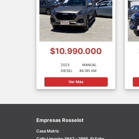
$10.990.000
2023
MANUAL
DIESEL
86.185 KM
Ver Más
Empresas Rosselot
Casa Matriz
Calle Limache 3847 - 3865, El Salto