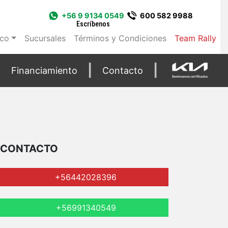
+56 9 9134 0549
600 582 9988
Escríbenos
ico
Sucursales
Términos y Condiciones
Team Rally
Financiamiento
Contacto
CONTACTO
+56442028396
+56991340549