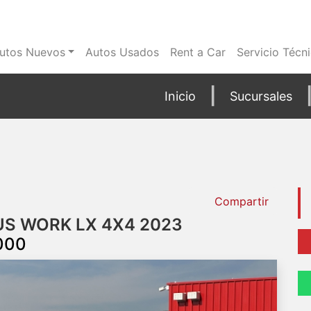
utos Nuevos
Autos Usados
Rent a Car
Servicio Técn
Inicio
Sucursales
Compartir
US WORK LX 4X4 2023
.000