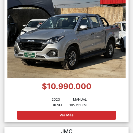
$10.990.000
2023
MANUAL
DIESEL
105.191 KM
Ver Más
JMC