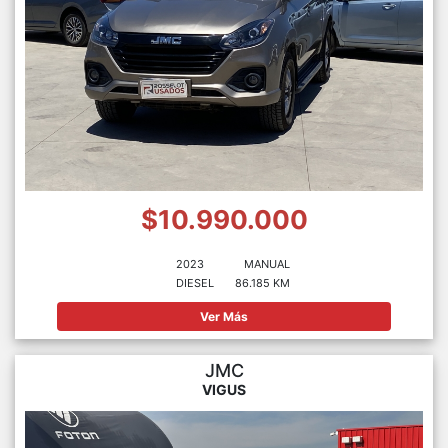
$10.990.000
2023
MANUAL
DIESEL
86.185 KM
Ver Más
JMC
VIGUS