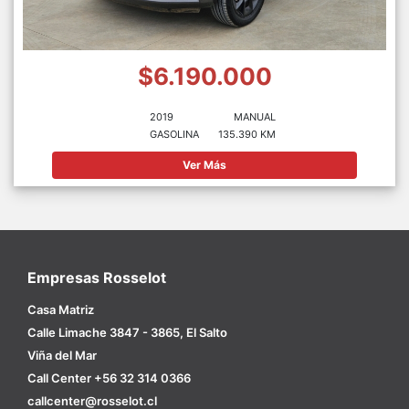
$6.190.000
2019
MANUAL
GASOLINA
135.390 KM
Ver Más
Empresas Rosselot
Casa Matriz
Calle Limache 3847 - 3865, El Salto
Viña del Mar
Call Center +56 32 314 0366
callcenter@rosselot.cl