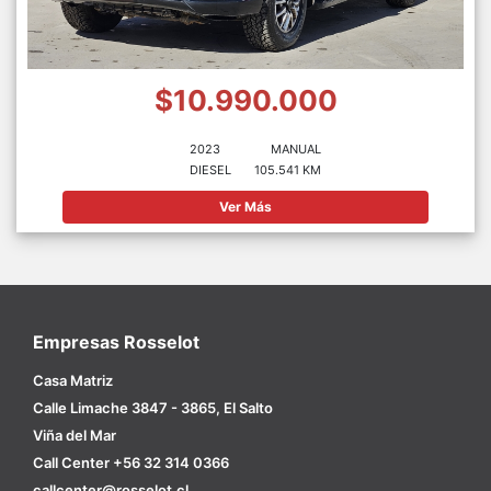
$10.990.000
2023
MANUAL
DIESEL
105.541 KM
Ver Más
Empresas Rosselot
Casa Matriz
Calle Limache 3847 - 3865, El Salto
Viña del Mar
Call Center +56 32 314 0366
callcenter@rosselot.cl