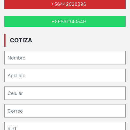
+56442028396
+56991340549
COTIZA