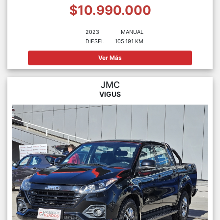
$10.990.000
2023
MANUAL
DIESEL
105.191 KM
Ver Más
JMC
VIGUS