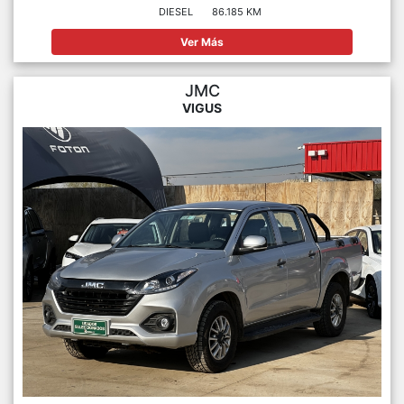
DIESEL
86.185 KM
Ver Más
JMC
VIGUS