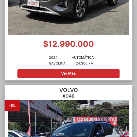
$12.990.000
2024
AUTOMÁTICA
GASOLINA
24.300 KM
Ver Más
VOLVO
XC40
-5%