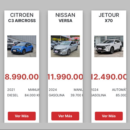
NISSAN
JETOUR
SUZUKI
VERSA
X70
DZIRE
0
$11.990.000
$12.490.000
$7.490.00
2024
MANUAL
2024
AUTOMÁTICA
2021
MANUA
GASOLINA
39.700 KM
GASOLINA
85.000 KM
GASOLINA
61.480 K
Ver Más
Ver Más
Ver Más