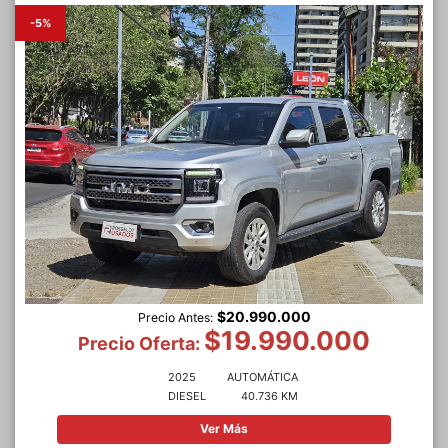
-5%
$20.990.000
Precio Antes:
$19.990.000
Precio Oferta:
2025
AUTOMÁTICA
DIESEL
40.736 KM
Ver Más