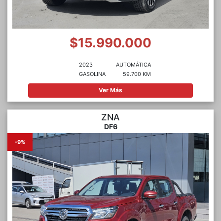
$15.990.000
2023
AUTOMÁTICA
GASOLINA
59.700 KM
Ver Más
ZNA
DF6
-9%