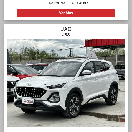
GASOLINA
86.476 KM
Ver Más
JAC
JS8