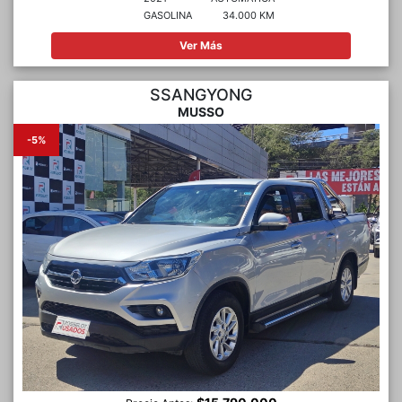
GASOLINA
34.000 KM
Ver Más
SSANGYONG
MUSSO
-5%