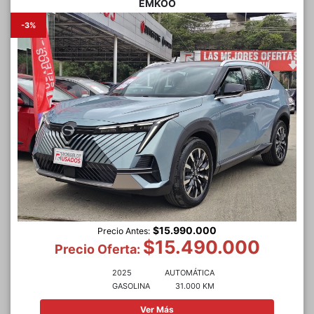
EMKOO
-3%
$15.990.000
Precio Antes:
$15.490.000
Precio Oferta:
2025
AUTOMÁTICA
GASOLINA
31.000 KM
Ver Más