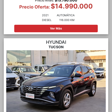
$15.790.000
Precio Antes:
$14.990.000
Precio Oferta:
2021
AUTOMÁTICA
DIESEL
116.000 KM
Ver Más
HYUNDAI
TUCSON