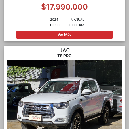
$17.990.000
2024
MANUAL
DIESEL
30.000 KM
Ver Más
JAC
T8 PRO