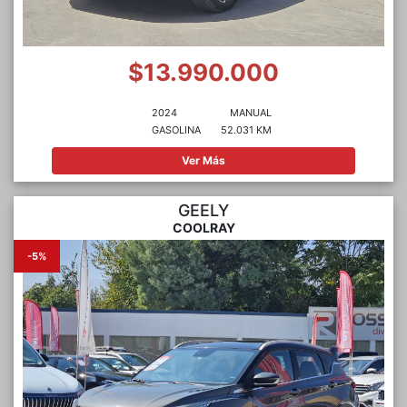
$13.990.000
2024
MANUAL
GASOLINA
52.031 KM
Ver Más
GEELY
COOLRAY
-5%