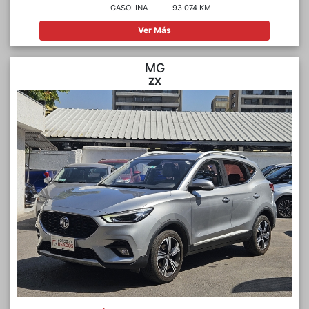
GASOLINA
93.074 KM
Ver Más
MG
ZX