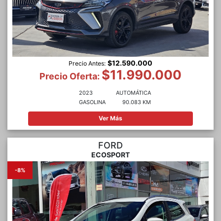
$12.590.000
Precio Antes:
$11.990.000
Precio Oferta:
2023
AUTOMÁTICA
GASOLINA
90.083 KM
Ver Más
FORD
ECOSPORT
-8%