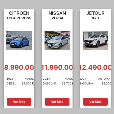
NISSAN
JETOUR
SUZUKI
VERSA
X70
DZIRE
0
$11.990.000
$12.490.000
$7.490.00
2024
MANUAL
2024
AUTOMÁTICA
2021
MANUA
GASOLINA
39.700 KM
GASOLINA
85.000 KM
GASOLINA
61.480 K
Ver Más
Ver Más
Ver Más