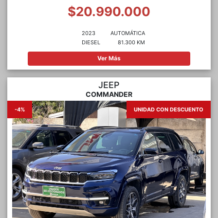
$20.990.000
2023
AUTOMÁTICA
DIESEL
81.300 KM
Ver Más
JEEP
COMMANDER
-4%
UNIDAD CON DESCUENTO