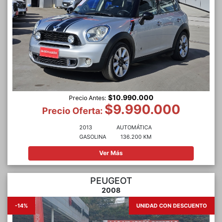
$10.990.000
Precio Antes:
$9.990.000
Precio Oferta:
2013
AUTOMÁTICA
GASOLINA
136.200 KM
Ver Más
PEUGEOT
2008
-14%
UNIDAD CON DESCUENTO