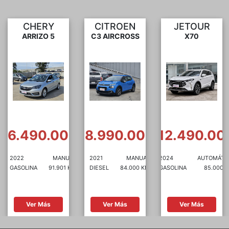
CITROEN
JETOUR
CITROEN
C3 AIRCROSS
X70
C5 AIRCROSS
0
$8.990.000
$12.490.000
$11.990.00
2021
MANUAL
2024
AUTOMÁTICA
2021
AUTOMÁTI
DIESEL
84.000 KM
GASOLINA
85.000 KM
GASOLINA
82.933 
Ver Más
Ver Más
Ver Más