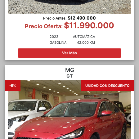
$12.490.000
Precio Antes:
$11.990.000
Precio Oferta:
2022
AUTOMÁTICA
GASOLINA
42.000 KM
Ver Más
MG
GT
-5%
UNIDAD CON DESCUENTO