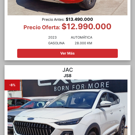
$13.490.000
Precio Antes:
$12.990.000
Precio Oferta:
2023
AUTOMÁTICA
GASOLINA
28.000 KM
Ver Más
JAC
JS8
-8%