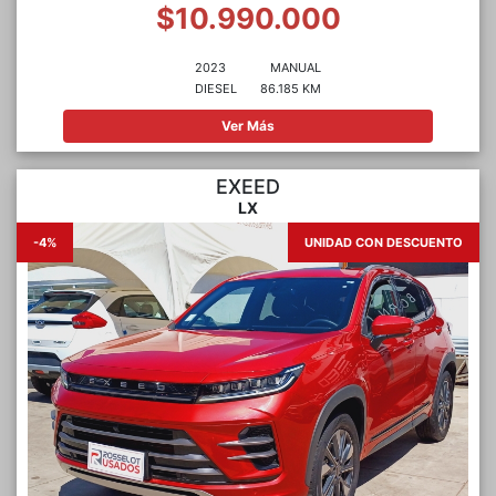
$10.990.000
2023
MANUAL
DIESEL
86.185 KM
Ver Más
EXEED
LX
-4%
UNIDAD CON DESCUENTO