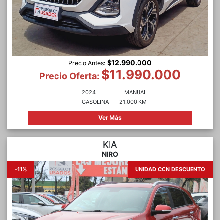
$12.990.000
Precio Antes:
$11.990.000
Precio Oferta:
2024
MANUAL
GASOLINA
21.000 KM
Ver Más
KIA
NIRO
-11%
UNIDAD CON DESCUENTO